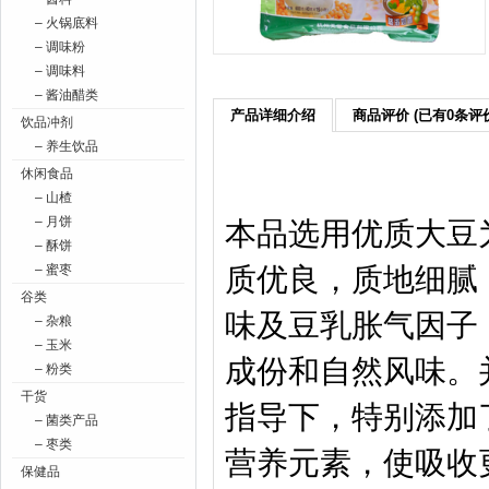
– 火锅底料
– 调味粉
– 调味料
– 酱油醋类
产品详细介绍
商品评价 (已有0条评
饮品冲剂
– 养生饮品
休闲食品
– 山楂
– 月饼
本品选用优质大豆
– 酥饼
质优良，质地细腻
– 蜜枣
谷类
味及豆乳胀气因子
– 杂粮
– 玉米
成份和自然风味。
– 粉类
干货
指导下，特别添加
– 菌类产品
– 枣类
营养元素，使吸收
保健品