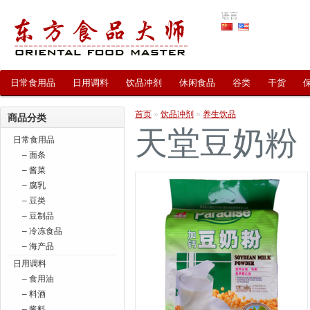
语言
日常食用品
日用调料
饮品冲剂
休闲食品
谷类
干货
首页
»
饮品冲剂
»
养生饮品
商品分类
天堂豆奶粉
日常食用品
– 面条
– 酱菜
– 腐乳
– 豆类
– 豆制品
– 冷冻食品
– 海产品
日用调料
– 食用油
– 料酒
– 酱料