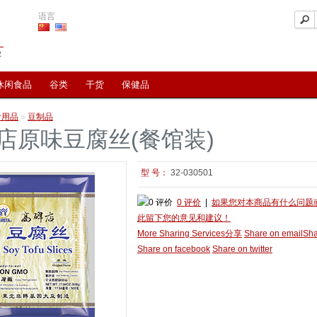
语言
休闲食品
谷类
干货
保健品
食用品
»
豆制品
店原味豆腐丝(餐馆装)
型 号：
32-030501
0 评价
|
如果您对本商品有什么问题
此留下您的意见和建议！
More Sharing Services
分享
Share on email
Sha
Share on facebook
Share on twitter