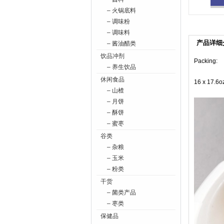
– 火锅底料
– 调味粉
– 调味料
产品详细
– 酱油醋类
饮品冲剂
Packing:
– 养生饮品
休闲食品
16 x 17.6o
– 山楂
– 月饼
– 酥饼
– 蜜枣
谷类
– 杂粮
– 玉米
– 粉类
干货
– 菌类产品
– 枣类
保健品