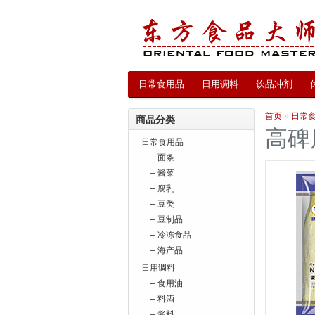
日常食用品
日用调料
饮品冲剂
首页
»
日常
商品分类
高碑
日常食用品
– 面条
– 酱菜
– 腐乳
– 豆类
– 豆制品
– 冷冻食品
– 海产品
日用调料
– 食用油
– 料酒
– 酱料